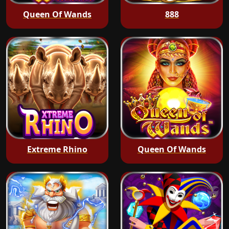
Queen Of Wands
888
Extreme Rhino
Queen Of Wands