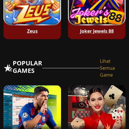
Zeus
Joker Jewels 88
Lihat
POPULAR
Semua
GAMES
Game