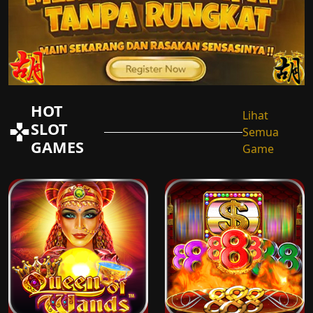
HOT
Lihat
SLOT
Semua
GAMES
Game